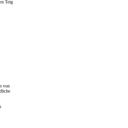
en Teig
n von
dliche
n