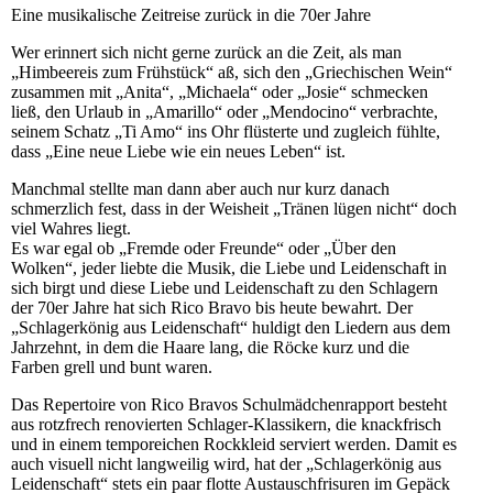
Eine musikalische Zeitreise zurück in die 70er Jahre
Wer erinnert sich nicht gerne zurück an die Zeit, als man
„Himbeereis zum Frühstück“ aß, sich den „Griechischen Wein“
zusammen mit „Anita“, „Michaela“ oder „Josie“ schmecken
ließ, den Urlaub in „Amarillo“ oder „Mendocino“ verbrachte,
seinem Schatz „Ti Amo“ ins Ohr flüsterte und zugleich fühlte,
dass „Eine neue Liebe wie ein neues Leben“ ist.
Manchmal stellte man dann aber auch nur kurz danach
schmerzlich fest, dass in der Weisheit „Tränen lügen nicht“ doch
viel Wahres liegt.
Es war egal ob „Fremde oder Freunde“ oder „Über den
Wolken“, jeder liebte die Musik, die Liebe und Leidenschaft in
sich birgt und diese Liebe und Leidenschaft zu den Schlagern
der 70er Jahre hat sich Rico Bravo bis heute bewahrt. Der
„Schlagerkönig aus Leidenschaft“ huldigt den Liedern aus dem
Jahrzehnt, in dem die Haare lang, die Röcke kurz und die
Farben grell und bunt waren.
Das Repertoire von Rico Bravos Schulmädchenrapport besteht
aus rotzfrech renovierten Schlager-Klassikern, die knackfrisch
und in einem temporeichen Rockkleid serviert werden. Damit es
auch visuell nicht langweilig wird, hat der „Schlagerkönig aus
Leidenschaft“ stets ein paar flotte Austauschfrisuren im Gepäck